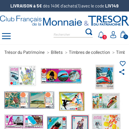
LIVRAISON à 5€
dès 149€ d’achats(1) avec le code
LIV149
1
0
Trésor du Patrimoine
Billets
Timbres de collection
Timbre
favorite_border
share