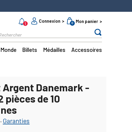
Connexion
Mon panier
0
1
Monde
Billets
Médailles
Accessoires
s
t Argent Danemark -
2 pièces de 10
nnes
Garanties
-