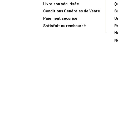
Livraison sécurisée
Q
Conditions Générales de Vente
S
Paiement sécurisé
U
Satisfait ou remboursé
R
N
N
Toute comma
(1) Avec le code Privilège
LIV149
vous bénéficiez de