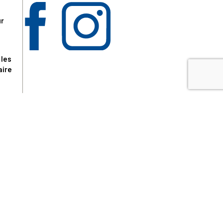
ur
 les
aire
disponibles.
sur le site tresordupatrimoine.fr, hors produits en