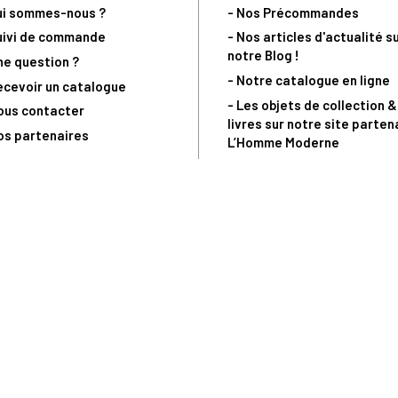
ui sommes-nous ?
- Nos Précommandes
uivi de commande
- Nos articles d'actualité s
notre Blog !
ne question ?
- Notre catalogue en ligne
ecevoir un catalogue
- Les objets de collection &
ous contacter
livres sur notre site parten
os partenaires
L’Homme Moderne
nde est sujette à notre acceptation et livrable dans la limite des stocks 
 la livraison à 5 Euros dès 149 Euros d’achat, pour toute commande passée 
précommandes. Code non cumulable avec tout autre Code Privilège.
(a) 0 892 680 165 : 0,40€/min + prix d'un appel