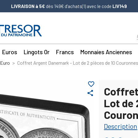
LIVRAISON à 5€
dès 149€ d’achats(1) avec le code
LIV149
Euros
Lingots Or
Francs
Monnaies Anciennes
'Euro
Coffret Argent Danemark - Lot de 2 pièces de 10 Couronne
favorite_border
Coffre
share
Lot de 
Couro
Description