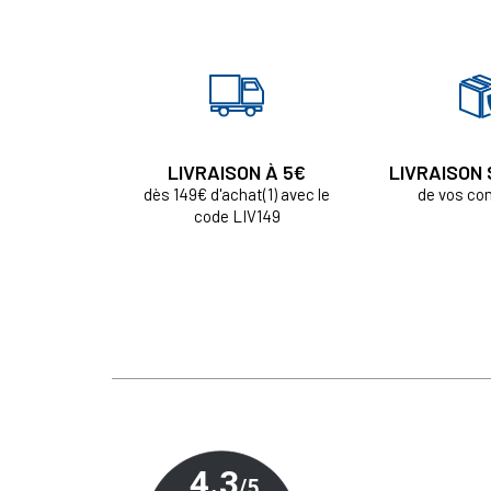
LIVRAISON À 5€
LIVRAISON
dès 149€ d'achat(1) avec le
de vos c
code LIV149