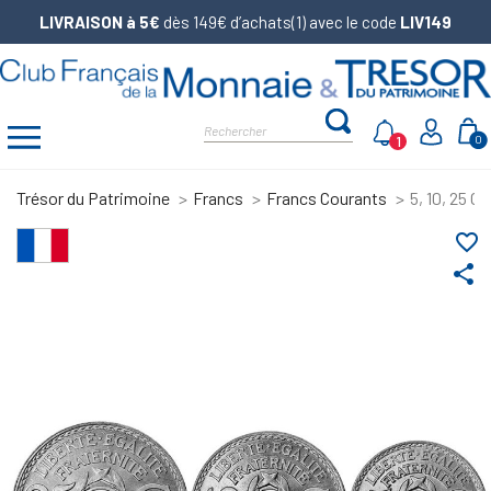
LIVRAISON à 5€
dès 149€ d’achats(1) avec le code
LIV149
1
0
Trésor du Patrimoine
Francs
Francs Courants
5, 10, 25 C
favorite_border
share