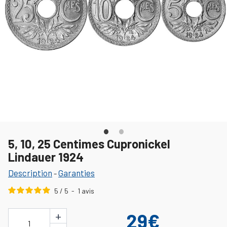
5, 10, 25 Centimes Cupronickel
Lindauer 1924
Description
Garanties
-
5
/
5
-
1
avis
+
29€
1