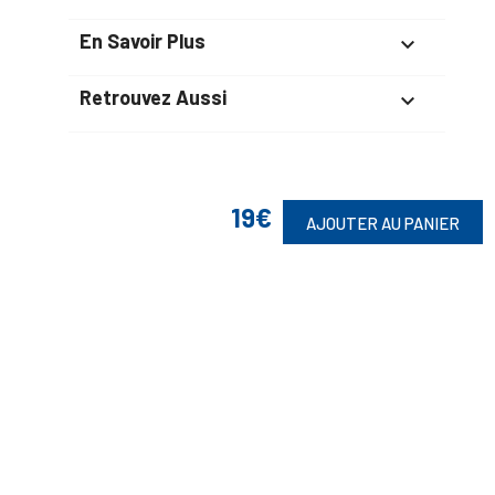
En Savoir Plus

Retrouvez Aussi

19€
Suivez-Nous
AJOUTER AU PANIER