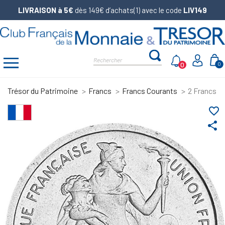
LIVRAISON à 5€
dès 149€ d’achats(1) avec le code
LIV149
0
0
Trésor du Patrimoine
Francs
Francs Courants
2 Francs A
favorite_border
share