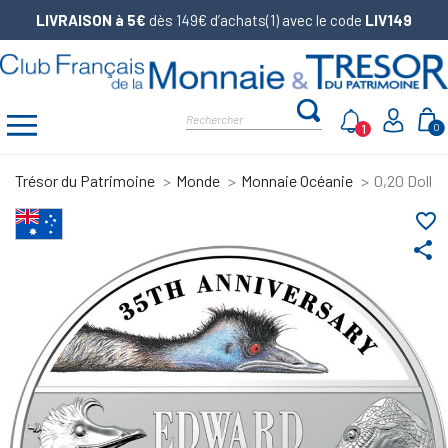
LIVRAISON à 5€
dès 149€ d’achats(1) avec le code
LIV149
1
0
Trésor du Patrimoine
Monde
Monnaie Océanie
0,20 Dollar
favorite_border
share