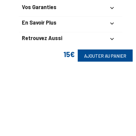
Vos Garanties

En Savoir Plus

Retrouvez Aussi

15€
AJOUTER AU PANIER
Suivez-Nous