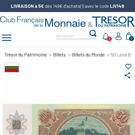
LIVRAISON à 5€
dès 149€ d’achats(1) avec le code
LIV149
1
0
Trésor du Patrimoine
Billets
Billets du Monde
50 Leva Bul
favorite_border
share