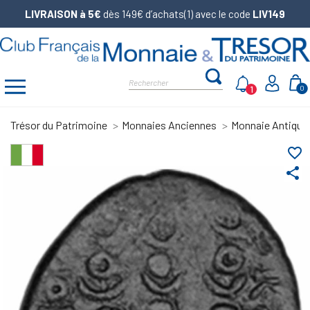
LIVRAISON à 5€
dès 149€ d’achats(1) avec le code
LIV149
1
0
Trésor du Patrimoine
Monnaies Anciennes
Monnaie Antique
favorite_border
share