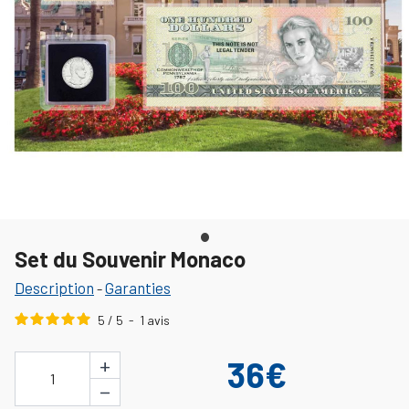
Set du Souvenir Monaco
Description
Garanties
-
5
/
5
-
1
avis
+
36€
1
−