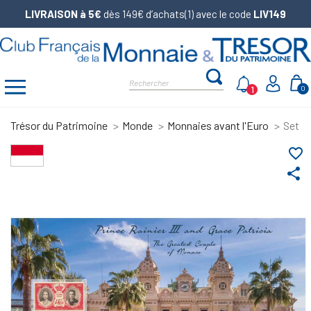
LIVRAISON à 5€
dès 149€ d’achats(1) avec le code
LIV149
1
0
Trésor du Patrimoine
Monde
Monnaies avant l'Euro
Set d
favorite_border
share