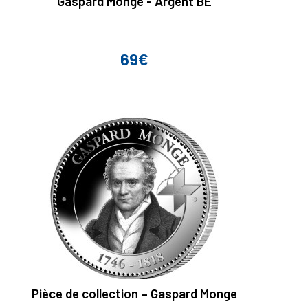
Gaspard Monge - Argent BE
69€
Prix
Pièce de collection – Gaspard Monge