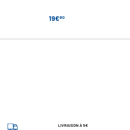
19€
80
Prix
LIVRAISON À 5€