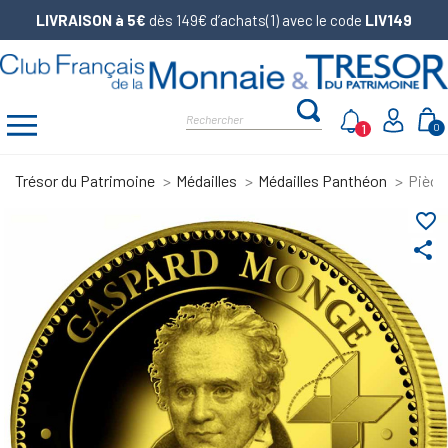
LIVRAISON à 5€
dès 149€ d’achats(1) avec le code
LIV149
1
0
Trésor du Patrimoine
Médailles
Médailles Panthéon
Pièce
favorite_border
share