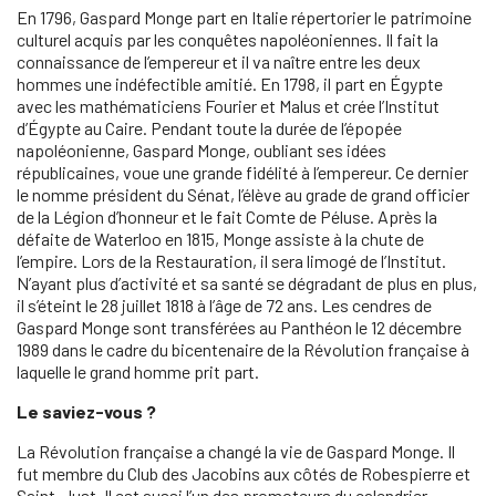
En 1796, Gaspard Monge part en Italie répertorier le patrimoine
culturel acquis par les conquêtes napoléoniennes. Il fait la
connaissance de l’empereur et il va naître entre les deux
hommes une indéfectible amitié. En 1798, il part en Égypte
avec les mathématiciens Fourier et Malus et crée l’Institut
d’Égypte au Caire. Pendant toute la durée de l’épopée
napoléonienne, Gaspard Monge, oubliant ses idées
républicaines, voue une grande fidélité à l’empereur. Ce dernier
le nomme président du Sénat, l’élève au grade de grand officier
de la Légion d’honneur et le fait Comte de Péluse. Après la
défaite de Waterloo en 1815, Monge assiste à la chute de
l’empire. Lors de la Restauration, il sera limogé de l’Institut.
N’ayant plus d’activité et sa santé se dégradant de plus en plus,
il s’éteint le 28 juillet 1818 à l’âge de 72 ans. Les cendres de
Gaspard Monge sont transférées au Panthéon le 12 décembre
1989 dans le cadre du bicentenaire de la Révolution française à
laquelle le grand homme prit part.
Le saviez-vous ?
La Révolution française a changé la vie de Gaspard Monge. Il
fut membre du Club des Jacobins aux côtés de Robespierre et
Saint-Just. Il est aussi l’un des promoteurs du calendrier