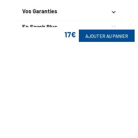
Vos Garanties

En Savoir Plus

17€
AJOUTER AU PANIER
Retrouvez Aussi

Suivez-Nous