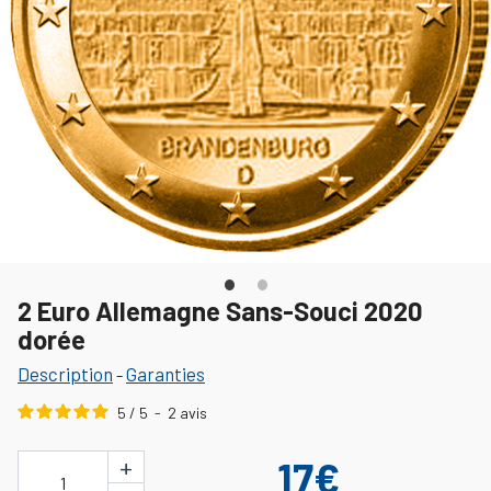
2 Euro Allemagne Sans-Souci 2020
dorée
Description
Garanties
-
5
/
5
-
2
avis
+
17€
1