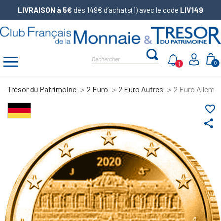
LIVRAISON à 5€
dès 149€ d’achats(1) avec le code
LIV149
1
0
Trésor du Patrimoine
2 Euro
2 Euro Autres
2 Euro Allema
favorite_border
share