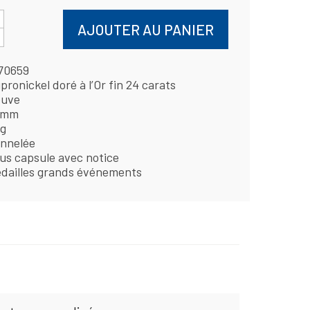
AJOUTER AU PANIER
70659
pronickel doré à l’Or fin 24 carats
uve
 mm
 g
nnelée
us capsule avec notice
dailles grands événements