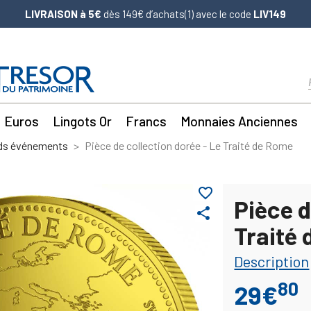
LIVRAISON à 5€
dès 149€ d’achats(1) avec le code
LIV149
Euros
Lingots Or
Francs
Monnaies Anciennes
nds événements
Pièce de collection dorée - Le Traité de Rome
favorite_border
Pièce d
share
Traité
Description
80
29€