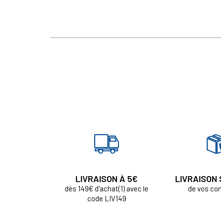
LIVRAISON À 5€
LIVRAISON
dès 149€ d'achat(1) avec le
de vos c
code LIV149