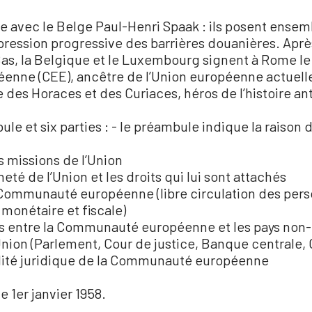
ie avec le Belge Paul-Henri Spaak : ils posent ense
ression progressive des barrières douanières. Aprè
s-Bas, la Belgique et le Luxembourg signent à Rome le 
ne (CEE), ancêtre de l’Union européenne actuelle
e des Horaces et des Curiaces, héros de l’histoire an
e et six parties : - le préambule indique la raiso
es missions de l’Union
neté de l’Union et les droits qui lui sont attachés
e la Communauté européenne (libre circulation des pe
monétaire et fiscale)
ions entre la Communauté européenne et les pays no
 l’Union (Parlement, Cour de justice, Banque centrale
nnalité juridique de la Communauté européenne
e 1er janvier 1958.