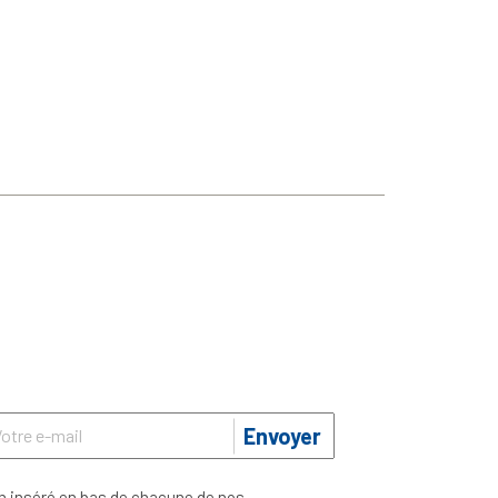
Envoyer
n inséré en bas de chacune de nos