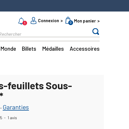
Connexion
Mon panier
0
1
Monde
Billets
Médailles
Accessoires
s-feuillets Sous-
*
Garanties
-
5
-
1
avis