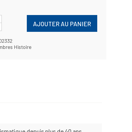
AJOUTER AU PANIER
02332
mbres Histoire
mismatique depuis plus de 40 ans