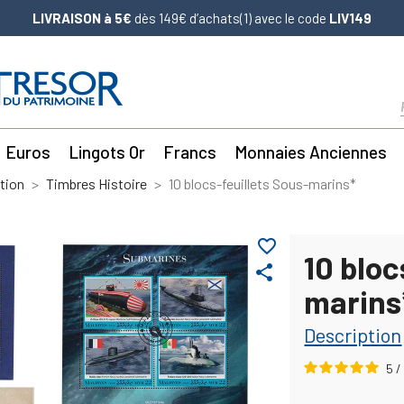
LIVRAISON à 5€
dès 149€ d’achats(1) avec le code
LIV149
Euros
Lingots Or
Francs
Monnaies Anciennes
tion
Timbres Histoire
10 blocs-feuillets Sous-marins*
favorite_border
10 bloc
share
marins
Description
5
/