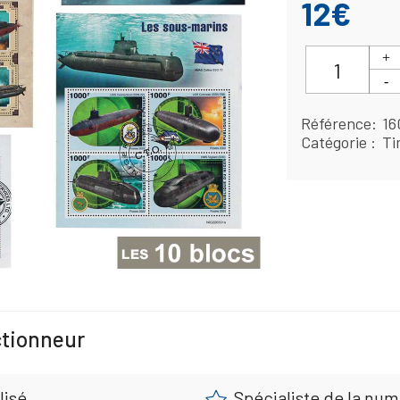
12€
Référence
16
Catégorie
Ti
ctionneur
lisé
Spécialiste de la nu