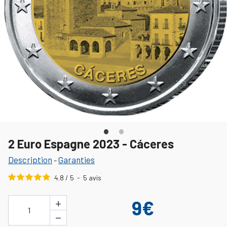
2 Euro Espagne 2023 - Cáceres
Description
Garanties
-
4.8
/
5
-
5
avis
+
9€
1
−