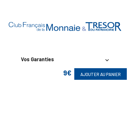
Vos Garanties

9€
En Savoir Plus

AJOUTER AU PANIER
Retrouvez Aussi

Suivez-Nous