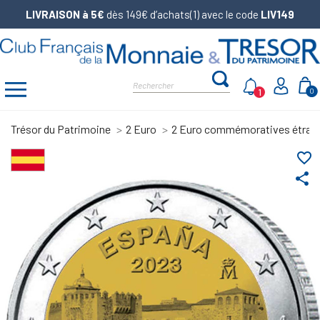
LIVRAISON à 5€
dès 149€ d’achats(1) avec le code
LIV149
1
0
Trésor du Patrimoine
2 Euro
2 Euro commémoratives étran
favorite_border
share