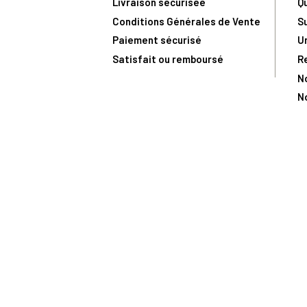
Livraison sécurisée
Q
Conditions Générales de Vente
S
Paiement sécurisé
U
Satisfait ou remboursé
R
N
N
Toute comma
(1) Avec le code Privilège
LIV149
vous bénéficiez de