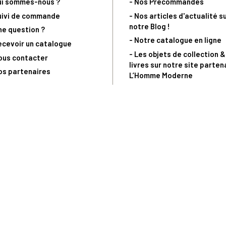
ui sommes-nous ?
- Nos Précommandes
uivi de commande
- Nos articles d'actualité s
notre Blog !
ne question ?
- Notre catalogue en ligne
ecevoir un catalogue
- Les objets de collection &
ous contacter
livres sur notre site parten
os partenaires
L’Homme Moderne
nde est sujette à notre acceptation et livrable dans la limite des stocks 
 la livraison à 5 Euros dès 149 Euros d’achat, pour toute commande passée 
précommandes. Code non cumulable avec tout autre Code Privilège.
(a) 0 892 680 165 : 0,40€/min + prix d'un appel