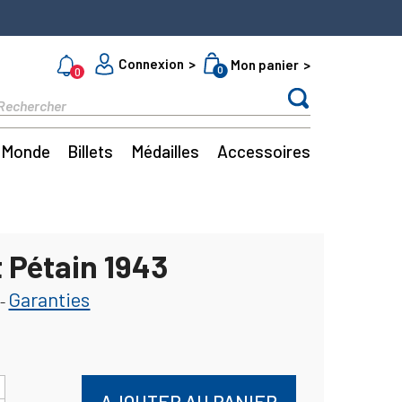
Connexion
Mon panier
0
0
Monde
Billets
Médailles
Accessoires
t Pétain 1943
Garanties
-
AJOUTER AU PANIER