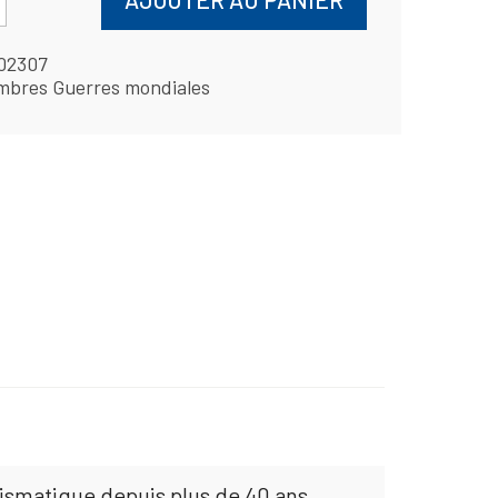
02307
mbres Guerres mondiales
mismatique depuis plus de 40 ans