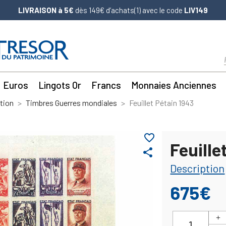
LIVRAISON à 5€
dès 149€ d’achats(1) avec le code
LIV149
Euros
Lingots Or
Francs
Monnaies Anciennes
tion
Timbres Guerres mondiales
Feuillet Pétain 1943
favorite_border
Feuille
share
Description
675€