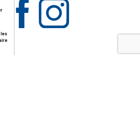
ur
 les
aire
disponibles.
sur le site tresordupatrimoine.fr, hors produits en