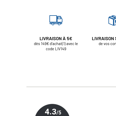
LIVRAISON À 5€
LIVRAISON
dès 149€ d'achat(1) avec le
de vos c
code LIV149