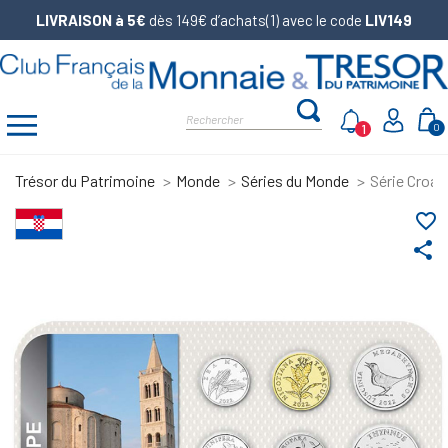
LIVRAISON à 5€
dès 149€ d’achats(1) avec le code
LIV149
1
0
Trésor du Patrimoine
Monde
Séries du Monde
Série Croat
favorite_border
share