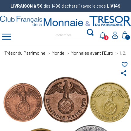
LIVRAISON à 5€
dès 149€ d’achats(1) avec le code
LIV149
1
0
Trésor du Patrimoine
Monde
Monnaies avant l'Euro
1, 2, 
favorite_border
share