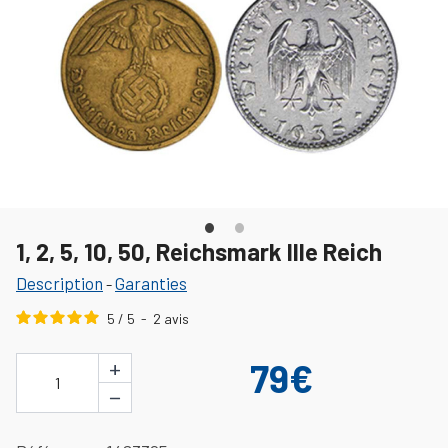
1, 2, 5, 10, 50, Reichsmark IIIe Reich
Description
Garanties
-
5
/
5
-
2
avis
+
79€
1
−