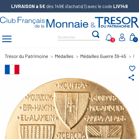
LIVRAISON à 5€
dès 149€ d’achats(1) avec le code
LIV149
1
0
Trésor du Patrimoine
Médailles
Médailles Guerre 39-45
Piè
favorite_border
share