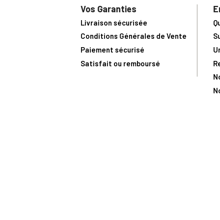
Vos Garanties
E
Livraison sécurisée
Q
Conditions Générales de Vente
S
Paiement sécurisé
U
Satisfait ou remboursé
R
N
N
Toute comma
(1) Avec le code Privilège
LIV149
vous bénéficiez de