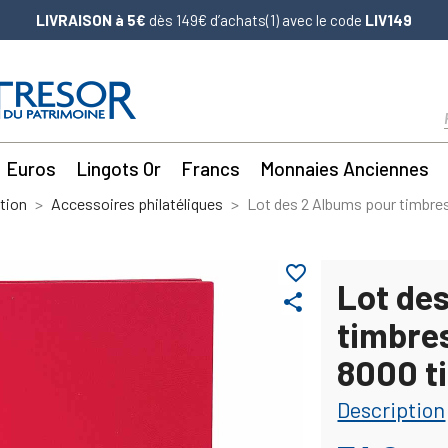
LIVRAISON à 5€
dès 149€ d’achats(1) avec le code
LIV149
Euros
Lingots Or
Francs
Monnaies Anciennes
tion
Accessoires philatéliques
Lot des 2 Albums pour timbre
favorite_border
Lot de
share
timbre
8000 t
Description