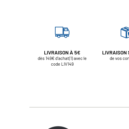
LIVRAISON À 5€
LIVRAISON
dès 149€ d'achat(1) avec le
de vos c
code LIV149