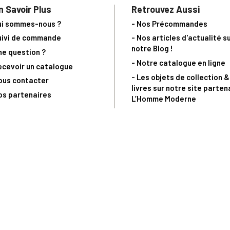
n Savoir Plus
Retrouvez Aussi
ui sommes-nous ?
- Nos Précommandes
uivi de commande
- Nos articles d'actualité s
notre Blog !
ne question ?
- Notre catalogue en ligne
ecevoir un catalogue
- Les objets de collection &
ous contacter
livres sur notre site parten
os partenaires
L’Homme Moderne
nde est sujette à notre acceptation et livrable dans la limite des stocks 
 la livraison à 5 Euros dès 149 Euros d’achat, pour toute commande passée 