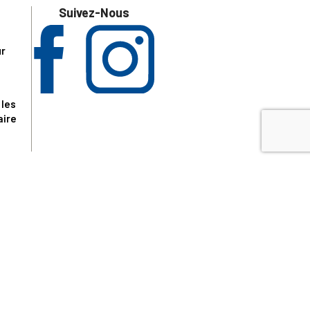
Suivez-Nous
ur
 les
aire
disponibles.
sur le site tresordupatrimoine.fr, hors produits en