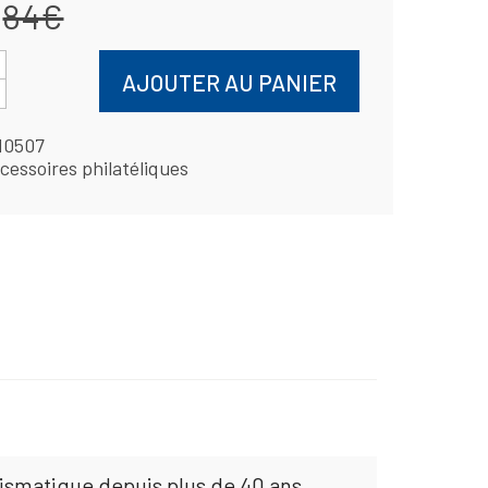
84€
AJOUTER AU PANIER
10507
cessoires philatéliques
mismatique depuis plus de 40 ans