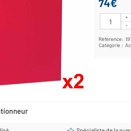
74€
Référence
19
Catégorie
Ac
ctionneur
lisé
Spécialiste de la nu