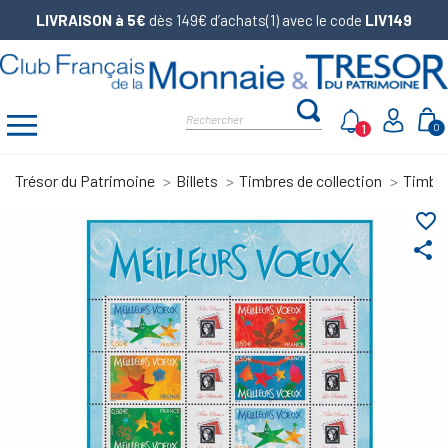
LIVRAISON à 5€
dès 149€ d’achats(1) avec le code
LIV149
1
0
Trésor du Patrimoine
Billets
Timbres de collection
Timbre
favorite_border
share