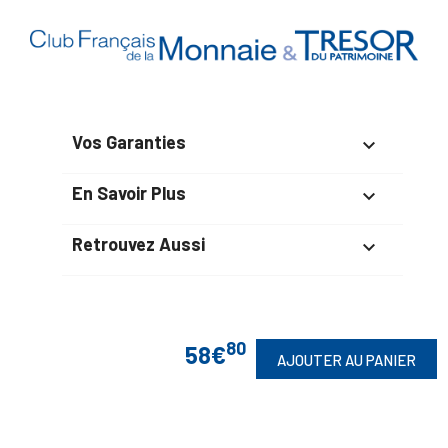
Vos Garanties

En Savoir Plus

Retrouvez Aussi

Suivez-Nous
80
58€
AJOUTER AU PANIER