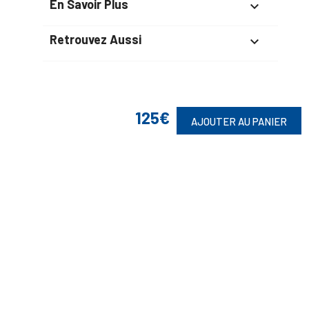
En Savoir Plus

Retrouvez Aussi

Suivez-Nous
125€
AJOUTER AU PANIER