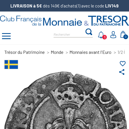
LIVRAISON à 5€
dès 149€ d’achats(1) avec le code
LIV149
1
0
Trésor du Patrimoine
Monde
Monnaies avant l'Euro
1/2 Ö
favorite_border
share