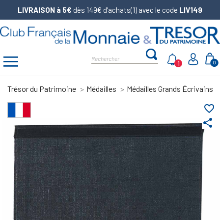
LIVRAISON à 5€
dès 149€ d’achats(1) avec le code
LIV149
1
0
Trésor du Patrimoine
Médailles
Médailles Grands Écrivains d
favorite_border
share