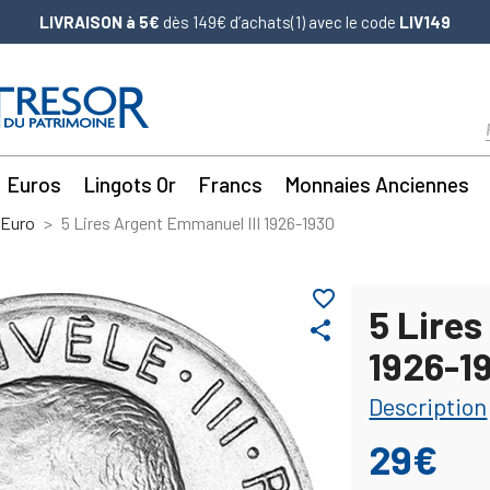
LIVRAISON à 5€
dès 149€ d’achats(1) avec le code
LIV149
Euros
Lingots Or
Francs
Monnaies Anciennes
'Euro
5 Lires Argent Emmanuel III 1926-1930
favorite_border
5 Lires
share
1926-1
Description
29€