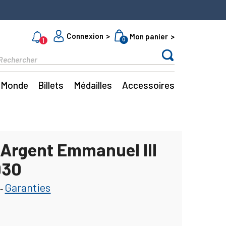
Connexion
Mon panier
0
1
Monde
Billets
Médailles
Accessoires
 Argent Emmanuel III
930
Garanties
-