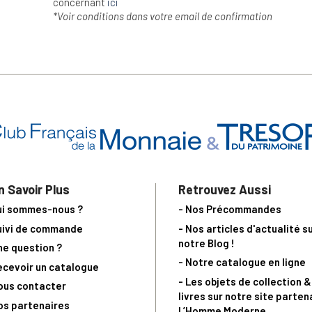
concernant
ici
*Voir conditions dans votre email de confirmation
n Savoir Plus
Retrouvez Aussi
ui sommes-nous ?
- Nos Précommandes
uivi de commande
- Nos articles d'actualité s
notre Blog !
ne question ?
- Notre catalogue en ligne
ecevoir un catalogue
- Les objets de collection &
ous contacter
livres sur notre site parten
os partenaires
L’Homme Moderne