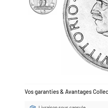
Vos garanties & Avantages Colle
Livraison sous capsule