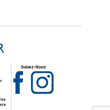
Suivez-Nous
ur
 les
aire