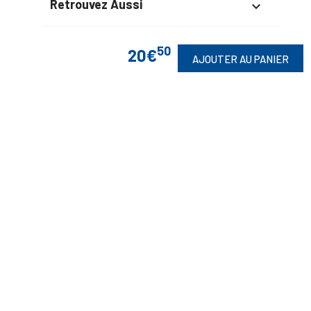
Retrouvez Aussi

50
20€
AJOUTER AU PANIER
Suivez-Nous