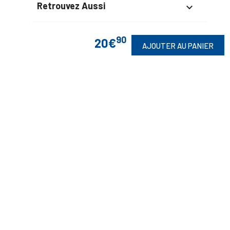
Retrouvez Aussi

90
20€
AJOUTER AU PANIER
Suivez-Nous