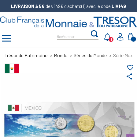
LIVRAISON à 5€
dès 149€ d’achats(1) avec le code
LIV149
1
0
Trésor du Patrimoine
Monde
Séries du Monde
Série Mexiq
favorite_border
share