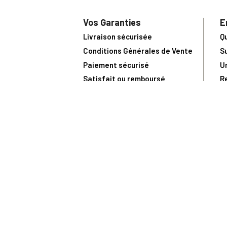
Vos Garanties
E
Livraison sécurisée
Q
Conditions Générales de Vente
S
Paiement sécurisé
U
Satisfait ou remboursé
R
N
N
Toute comma