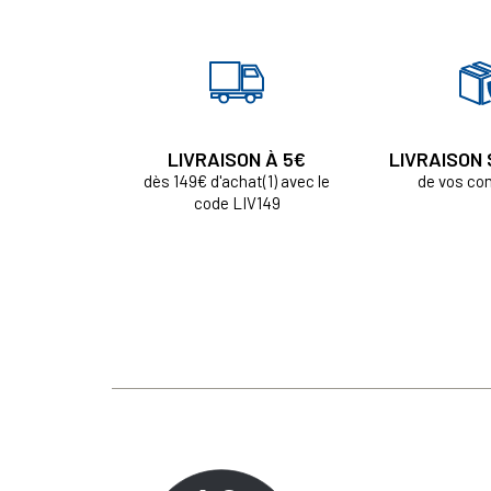
LIVRAISON À 5€
LIVRAISON
dès 149€ d'achat(1) avec le
de vos c
code LIV149