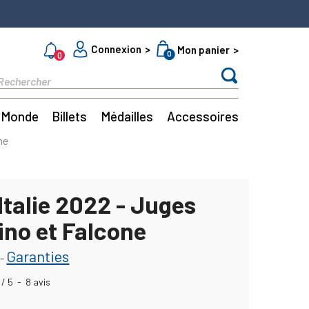
Connexion
Mon panier
0
0
Monde
Billets
Médailles
Accessoires
ne
Italie 2022 - Juges
ino et Falcone
Garanties
-
/
5
-
8
avis