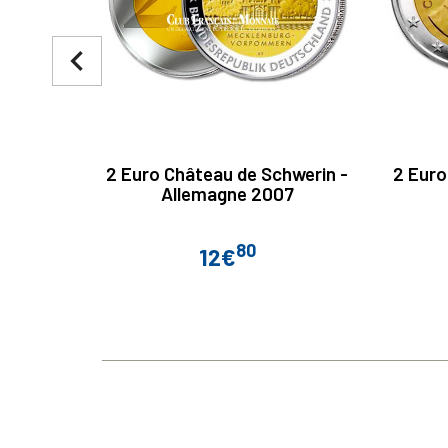
navigate_before
2 Euro Château de Schwerin -
2 Euro
Allemagne 2007
80
12€
Prix