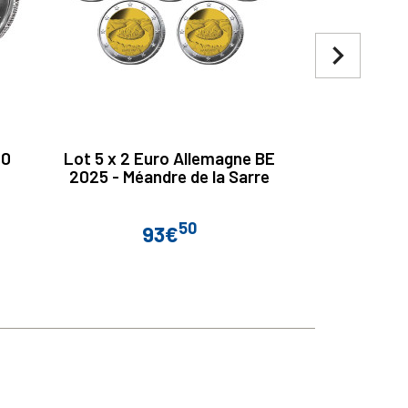
navigate_next
00
Lot 5 x 2 Euro Allemagne BE
2 Euro Vati
2025 - Méandre de la Sarre
ans 
50
93€
Prix