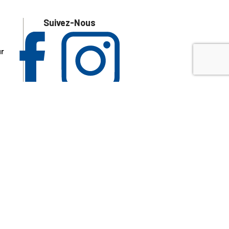
Suivez-Nous
ur
 les
aire
disponibles.