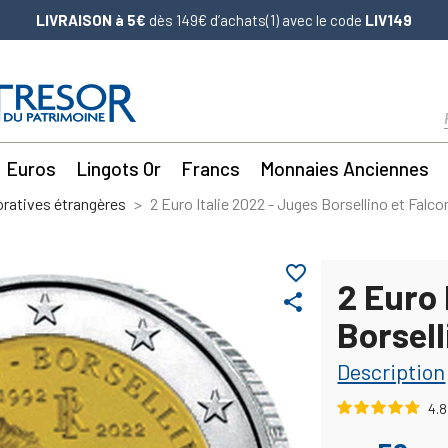
LIVRAISON à 5€
dès 149€ d’achats(1) avec le code
LIV149
Euros
Lingots Or
Francs
Monnaies Anciennes
atives étrangères
2 Euro Italie 2022 - Juges Borsellino et Falco
favorite_border
2 Euro 
share
Borsell
Description
4.8