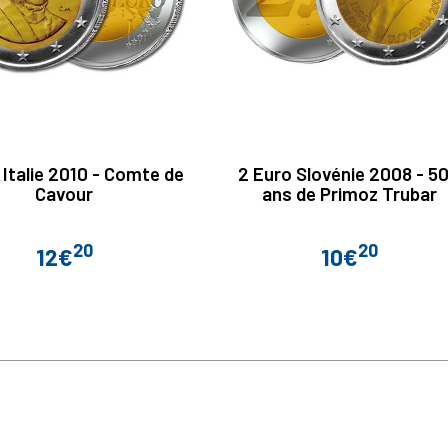
 Italie 2010 - Comte de
2 Euro Slovénie 2008 - 5
Cavour
ans de Primoz Trubar
20
20
12€
10€
Prix
Prix