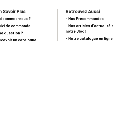
n Savoir Plus
Retrouvez Aussi
ui sommes-nous ?
- Nos Précommandes
uivi de commande
- Nos articles d'actualité s
notre Blog !
ne question ?
- Notre catalogue en ligne
ecevoir un catalogue
- Les objets de collection &
ous contacter
livres sur notre site parten
os partenaires
L’Homme Moderne
nde est sujette à notre acceptation et livrable dans la limite des stocks 