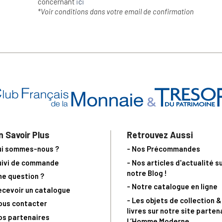
concernant
ici
*Voir conditions dans votre email de confirmation
n Savoir Plus
Retrouvez Aussi
ui sommes-nous ?
- Nos Précommandes
uivi de commande
- Nos articles d'actualité s
notre Blog !
ne question ?
- Notre catalogue en ligne
ecevoir un catalogue
- Les objets de collection &
ous contacter
livres sur notre site parten
os partenaires
L’Homme Moderne