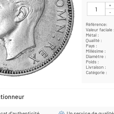
Référence
Valeur faciale
Métal
Qualité
Pays
Millésime
Diamètre
Poids
Livraison
Catégorie
ctionneur
cat d'authenticité
Un service de qualité