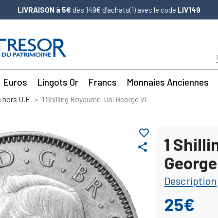
LIVRAISON à 5€
dès 149€ d’achats(1) avec le code
LIV149
Euros
Lingots Or
Francs
Monnaies Anciennes
 hors U.E
1 Shilling Royaume-Uni George VI
favorite_border
1 Shil
share
George
Description
25€