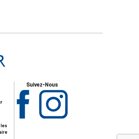
Suivez-Nous
ur
 les
aire