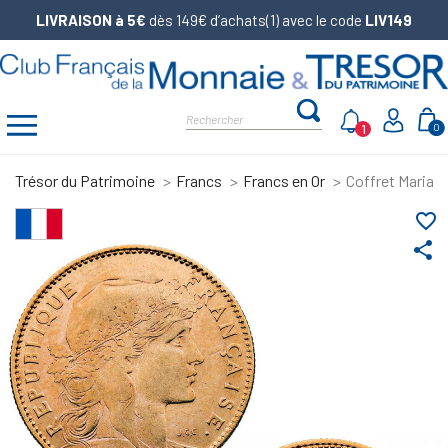
LIVRAISON à 5€
dès 149€ d’achats(1) avec le code
LIV149
1
0
Trésor du Patrimoine
Francs
Francs en Or
Coffret Mariann
favorite_border
share