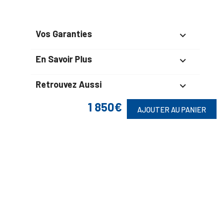
Vos Garanties

En Savoir Plus

Retrouvez Aussi

1 850€
AJOUTER AU PANIER
Suivez-Nous