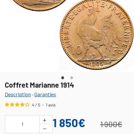
Coffret Marianne 1914
Description
Garanties
-
4
/
5
-
1
avis
+
1 850€
1 900€
1
−