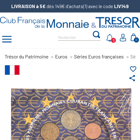
LIVRAISON à 5€
dès 149€ d’achats(1) avec le code
LIV149
1
0
Trésor du Patrimoine
Euros
Séries Euros françaises
Séri
favorite_border
share