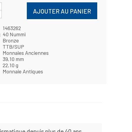
AJOUTER AU PANIER
1463262
40 Nummi
Bronze
TTB/SUP
Monnaies Anciennes
39,10 mm
22,10 g
Monnaie Antiques
mismatique depuis plus de 40 ans