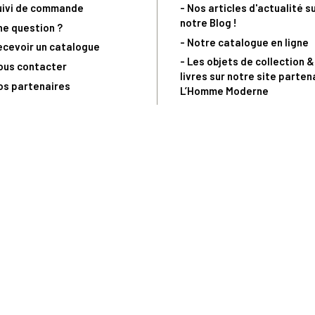
uivi de commande
- Nos articles d'actualité s
notre Blog !
ne question ?
- Notre catalogue en ligne
ecevoir un catalogue
- Les objets de collection &
ous contacter
livres sur notre site parten
os partenaires
L’Homme Moderne
nde est sujette à notre acceptation et livrable dans la limite des stocks 
 la livraison à 5 Euros dès 149 Euros d’achat, pour toute commande passée 
précommandes. Code non cumulable avec tout autre Code Privilège.
(a) 0 892 680 165 : 0,40€/min + prix d'un appel