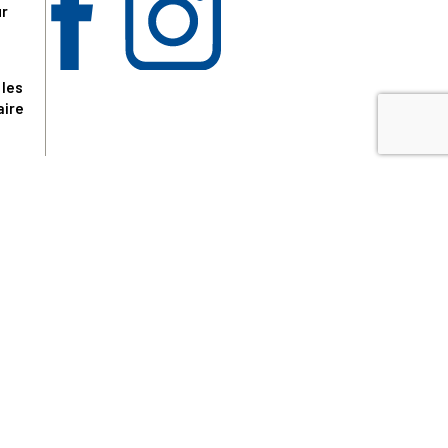
ur
 les
aire
disponibles.
sur le site tresordupatrimoine.fr, hors produits en