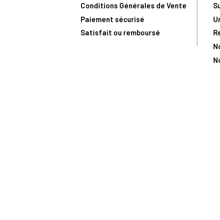
Conditions Générales de Vente
S
Paiement sécurisé
U
Satisfait ou remboursé
R
N
N
Toute comma
(1) Avec le code Privilège
LIV149
vous bénéficiez de