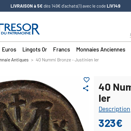
LIVRAISON à 5€
dès 149€ d’achats(1) avec le code
LIV149
Euros
Lingots Or
Francs
Monnaies Anciennes
nnaie Antiques
40 Nummi Bronze - Justinien Ier
favorite_border
40 Num
share
Ier
Description
323€