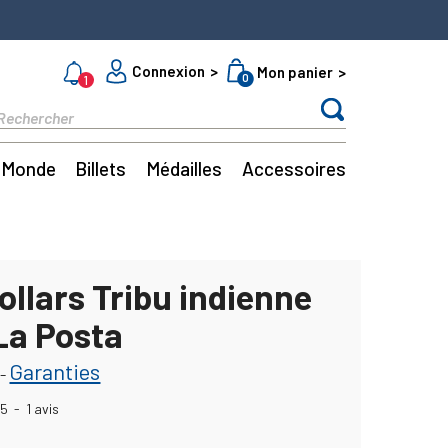
Connexion
Mon panier
0
1
Monde
Billets
Médailles
Accessoires
ollars Tribu indienne
La Posta
Garanties
-
5
-
1
avis