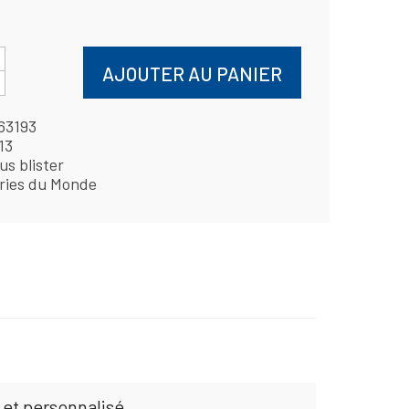
AJOUTER AU PANIER
63193
13
us blister
ries du Monde
 et personnalisé