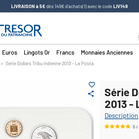
LIVRAISON à 5€
dès 149€ d’achats(1) avec le code
LIV149
Euros
Lingots Or
Francs
Monnaies Anciennes
Série Dollars Tribu indienne 2013 - La Posta
favorite_border
Série D
share
2013 - 
Description
5
/