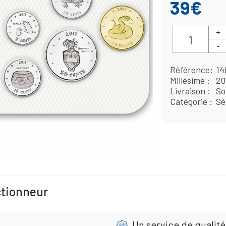
39€
Référence
14
Millésime
20
Livraison
So
Catégorie
Sé
ctionneur
Un service de qualité