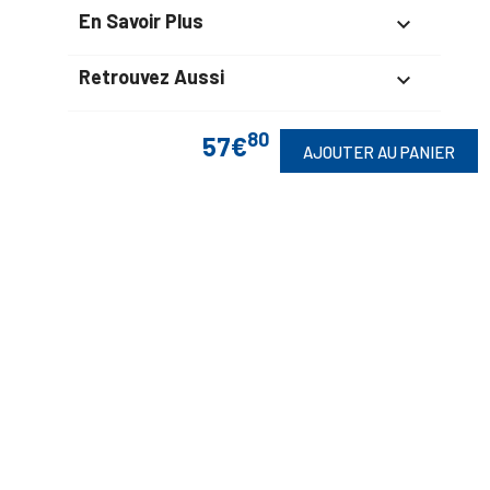
En Savoir Plus

Retrouvez Aussi

80
57€
AJOUTER AU PANIER
Suivez-Nous