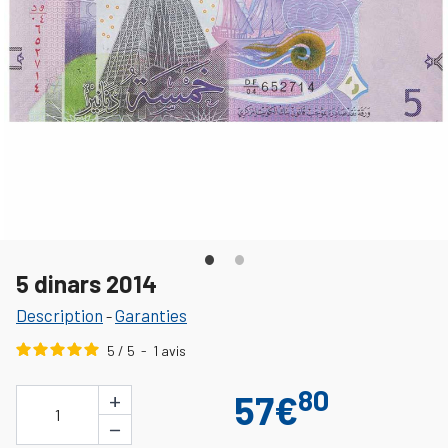
5 dinars 2014
Description
Garanties
-
5
/
5
-
1
avis
80
+
57€
1
−