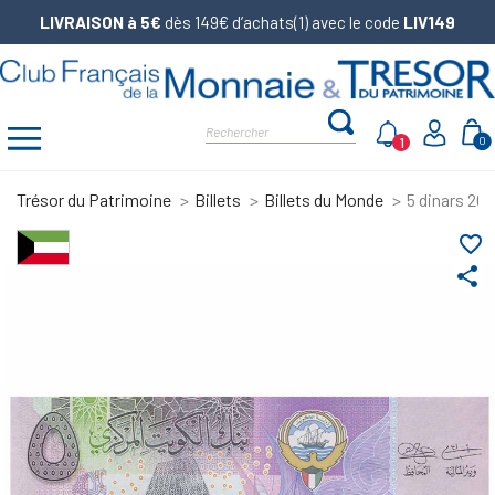
LIVRAISON à 5€
dès 149€ d’achats(1) avec le code
LIV149
1
0
Trésor du Patrimoine
Billets
Billets du Monde
5 dinars 201
favorite_border
share