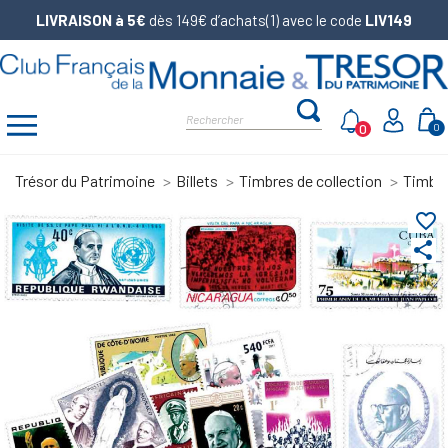
LIVRAISON à 5€
dès 149€ d’achats(1) avec le code
LIV149
0
0
Trésor du Patrimoine
Billets
Timbres de collection
Timbre
favorite_border
share