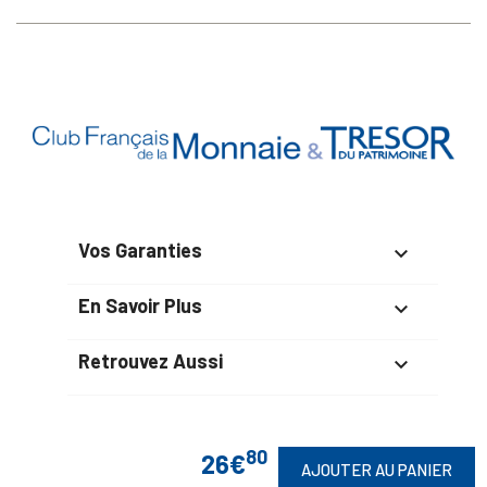
Vos Garanties

En Savoir Plus

Retrouvez Aussi

80
26€
AJOUTER AU PANIER
Suivez-Nous