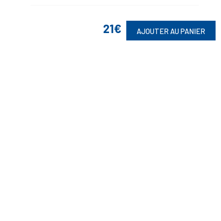
21€
AJOUTER AU PANIER
Suivez-Nous
Toute commande est sujette à notre acceptation et livrable dans la