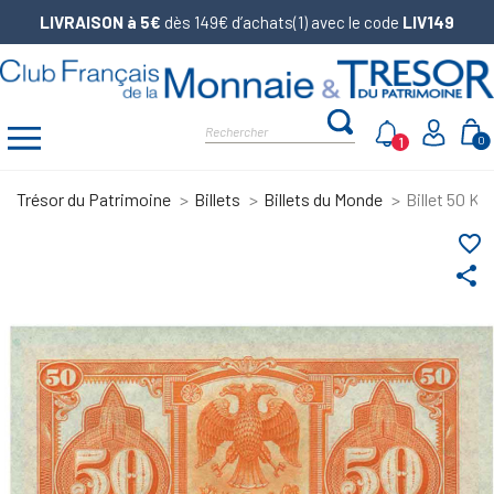
LIVRAISON à 5€
dès 149€ d’achats(1) avec le code
LIV149
1
0
Trésor du Patrimoine
Billets
Billets du Monde
Billet 50 K
favorite_border
share