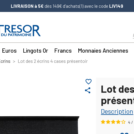
LIVRAISON à 5€
dès 149€ d’achats(1) avec le code
LIV149
Euros
Lingots Or
Francs
Monnaies Anciennes
crins
Lot des 2 écrins 4 cases présentoir
favorite_border
Lot des
share
présen
Description
4
/