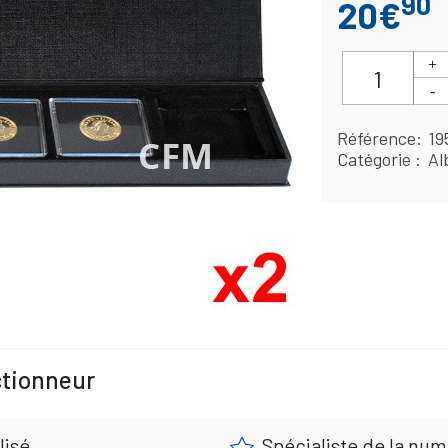
90
20€
Référence
19
Catégorie
Al
ctionneur
lisé
Spécialiste de la nu