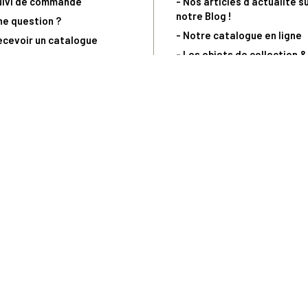
uivi de commande
- Nos articles d'actualité s
notre Blog !
ne question ?
- Notre catalogue en ligne
ecevoir un catalogue
- Les objets de collection &
ous contacter
livres sur notre site parten
os partenaires
L’Homme Moderne
nde est sujette à notre acceptation et livrable dans la limite des stocks 
 la livraison à 5 Euros dès 149 Euros d’achat, pour toute commande passée 
précommandes. Code non cumulable avec tout autre Code Privilège.
(a) 0 892 680 165 : 0,40€/min + prix d'un appel