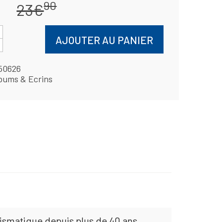
90
23€
AJOUTER AU PANIER
50626
bums & Ecrins
mismatique depuis plus de 40 ans