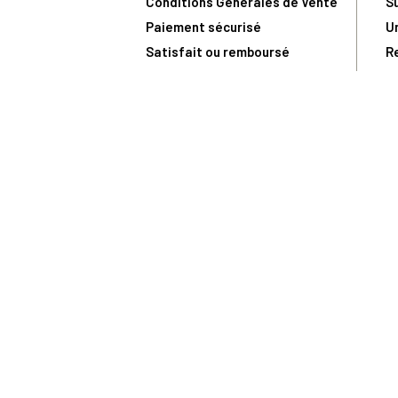
Conditions Générales de Vente
S
Paiement sécurisé
U
Satisfait ou remboursé
R
N
N
Toute comma
(1) Avec le code Privilège
LIV149
vous bénéficiez de