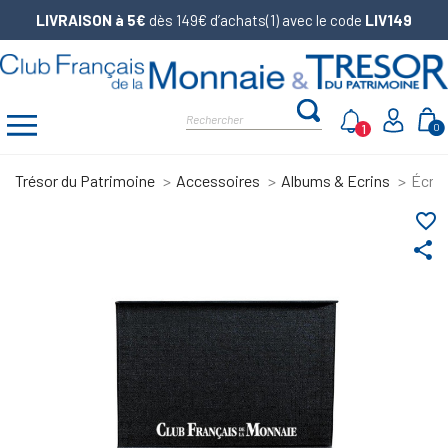
LIVRAISON à 5€
dès 149€ d’achats(1) avec le code
LIV149
1
0
Trésor du Patrimoine
Accessoires
Albums & Ecrins
Écrin
favorite_border
share