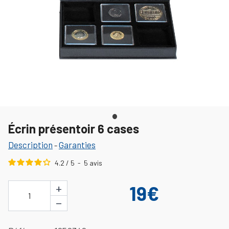
Écrin présentoir 6 cases
Description
Garanties
-
4.2
/
5
-
5
avis
+
19€
1
−