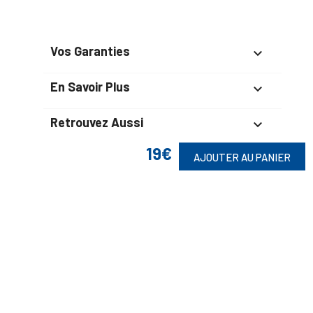
Vos Garanties

En Savoir Plus

Retrouvez Aussi

19€
AJOUTER AU PANIER
Suivez-Nous