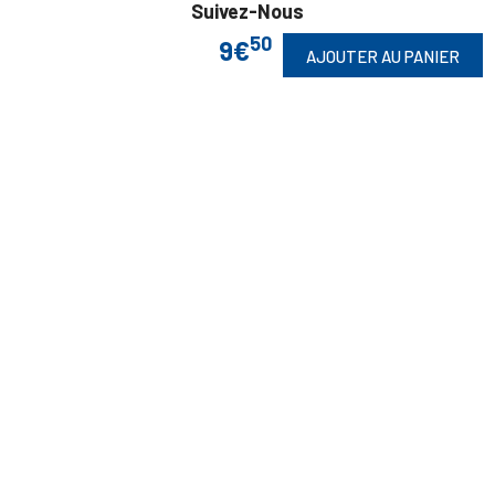
Suivez-Nous
50
9€
AJOUTER AU PANIER
Toute commande est sujette à notre acceptation et livrable dans la
limite des stocks disponibles.