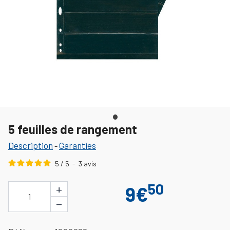
5 feuilles de rangement
Description
Garanties
-
5
/
5
-
3
avis
50
+
9€
1
−