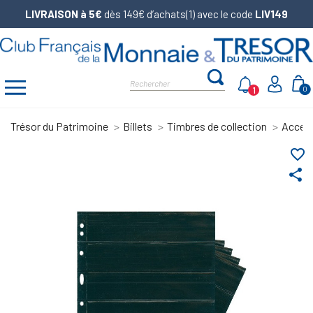
LIVRAISON à 5€
dès 149€ d’achats(1) avec le code
LIV149
1
0
Trésor du Patrimoine
Billets
Timbres de collection
Access
favorite_border
share