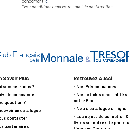
concernant
ici
*Voir conditions dans votre email de confirmation
n Savoir Plus
Retrouvez Aussi
ui sommes-nous ?
- Nos Précommandes
uivi de commande
- Nos articles d'actualité s
notre Blog !
ne question ?
- Notre catalogue en ligne
ecevoir un catalogue
- Les objets de collection &
ous contacter
livres sur notre site parten
os partenaires
L’Homme Moderne