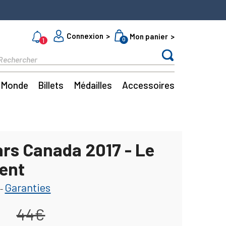
Connexion
Mon panier
0
1
Monde
Billets
Médailles
Accessoires
ars Canada 2017 - Le
ent
Garanties
-
44€