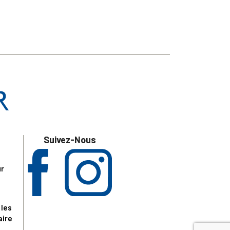
Suivez-Nous
ur
 les
aire