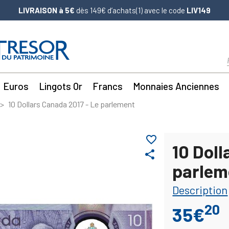
LIVRAISON à 5€
dès 149€ d’achats(1) avec le code
LIV149
Euros
Lingots Or
Francs
Monnaies Anciennes
10 Dollars Canada 2017 - Le parlement
favorite_border
10 Doll
share
parlem
Description
20
35€