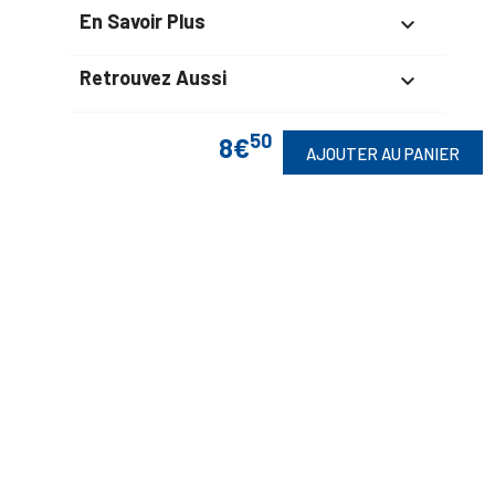
En Savoir Plus

Retrouvez Aussi

50
8€
AJOUTER AU PANIER
Suivez-Nous