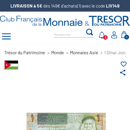
LIVRAISON à 5€
dès 149€ d’achats(1) avec le code
LIV149
1
0
Trésor du Patrimoine
Monde
Monnaies Asie
1 Dinar Jorda
favorite_border
share