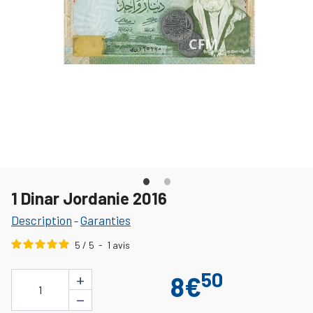
1 Dinar Jordanie 2016
Description
Garanties
-
5
/
5
-
1
avis
50
+
8€
1
−