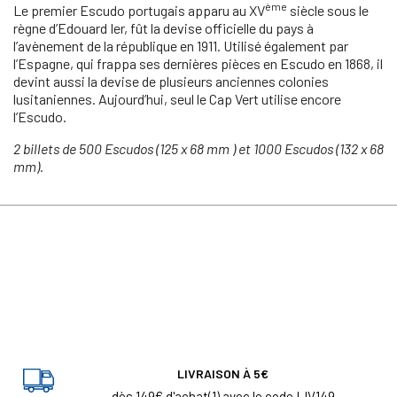
ème
Le premier Escudo portugais apparu au XV
siècle sous le
règne d’Edouard Ier, fût la devise officielle du pays à
l’avènement de la république en 1911. Utilisé également par
l’Espagne, qui frappa ses dernières pièces en Escudo en 1868, il
devint aussi la devise de plusieurs anciennes colonies
lusitaniennes. Aujourd’hui, seul le Cap Vert utilise encore
l’Escudo.
2 billets de 500 Escudos (125 x 68 mm ) et 1000 Escudos (132 x 68
mm).
LIVRAISON À 5€
dès 149€ d'achat(1) avec le code LIV149