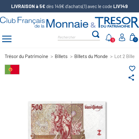
LIVRAISON à 5€
dès 149€ d’achats(1) avec le code
LIV149
1
0
Trésor du Patrimoine
Billets
Billets du Monde
Lot 2 Billet
favorite_border
share