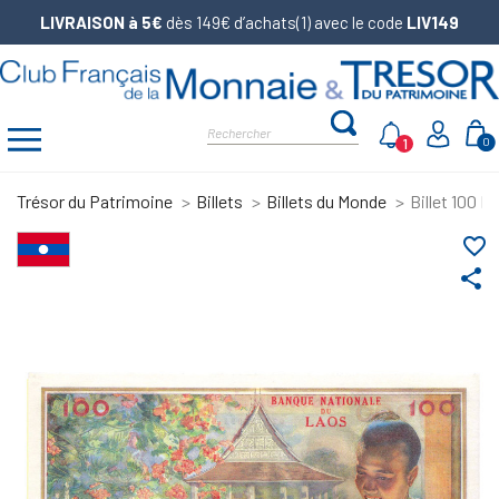
LIVRAISON à 5€
dès 149€ d’achats(1) avec le code
LIV149
1
0
Trésor du Patrimoine
Billets
Billets du Monde
Billet 100 K
favorite_border
share