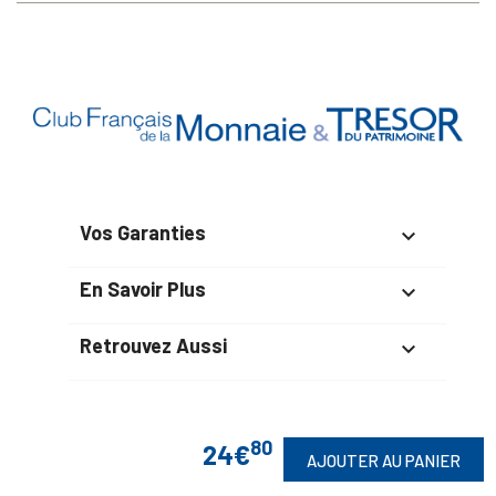
Vos Garanties

En Savoir Plus

Retrouvez Aussi

80
24€
Suivez-Nous
AJOUTER AU PANIER