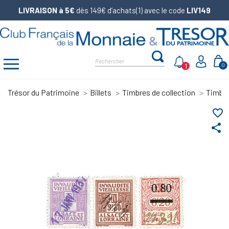
LIVRAISON à 5€
dès 149€ d’achats(1) avec le code
LIV149
1
0
Trésor du Patrimoine
Billets
Timbres de collection
Timbre
favorite_border
share