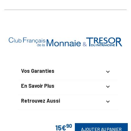
Vos Garanties

En Savoir Plus

Retrouvez Aussi

90
15€
AJOUTER AU PANIER
Suivez-Nous