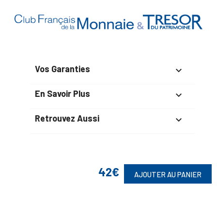
Vos Garanties

En Savoir Plus

Retrouvez Aussi

Suivez-Nous
42€
AJOUTER AU PANIER