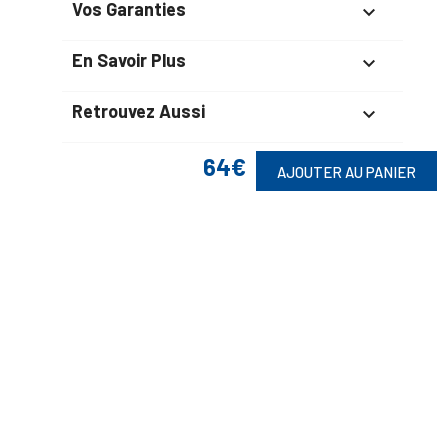
Vos Garanties

En Savoir Plus

Retrouvez Aussi

64€
AJOUTER AU PANIER
Suivez-Nous