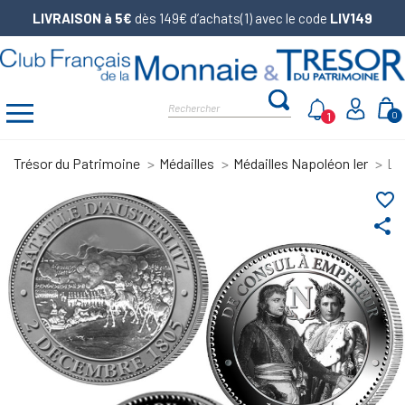
LIVRAISON à 5€
dès 149€ d’achats(1) avec le code
LIV149
1
0
Trésor du Patrimoine
Médailles
Médailles Napoléon Ier
Lo
favorite_border
share