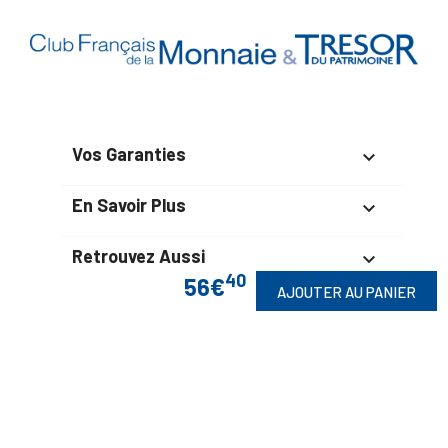
Vos Garanties

En Savoir Plus

Retrouvez Aussi

40
56€
AJOUTER AU PANIER
Suivez-Nous