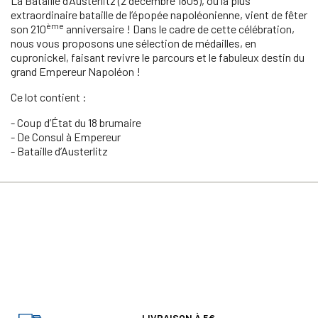
La Bataille d’Austerlitz (2 décembre 1805), ou la plus
extraordinaire bataille de l’épopée napoléonienne, vient de fêter
ème
son 210
anniversaire ! Dans le cadre de cette célébration,
nous vous proposons une sélection de médailles, en
cupronickel, faisant revivre le parcours et le fabuleux destin du
grand Empereur Napoléon !
Ce lot contient :
- Coup d’État du 18 brumaire
- De Consul à Empereur
- Bataille d’Austerlitz
LIVRAISON À 5€