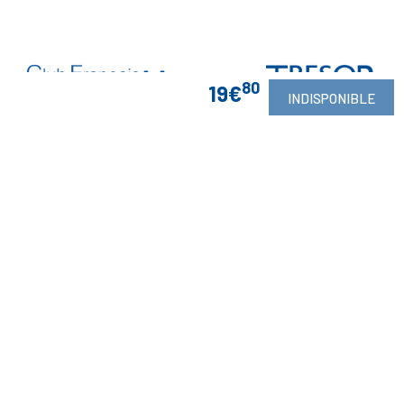
80
19€
INDISPONIBLE
Vos Garanties

En Savoir Plus

Retrouvez Aussi
