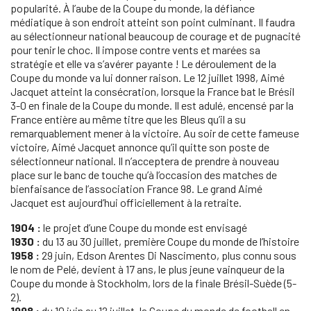
popularité. À l’aube de la Coupe du monde, la défiance
médiatique à son endroit atteint son point culminant. Il faudra
au sélectionneur national beaucoup de courage et de pugnacité
pour tenir le choc. Il impose contre vents et marées sa
stratégie et elle va s’avérer payante ! Le déroulement de la
Coupe du monde va lui donner raison. Le 12 juillet 1998, Aimé
Jacquet atteint la consécration, lorsque la France bat le Brésil
3-0 en finale de la Coupe du monde. Il est adulé, encensé par la
France entière au même titre que les Bleus qu’il a su
remarquablement mener à la victoire. Au soir de cette fameuse
victoire, Aimé Jacquet annonce qu’il quitte son poste de
sélectionneur national. Il n’acceptera de prendre à nouveau
place sur le banc de touche qu’à l’occasion des matches de
bienfaisance de l’association France 98. Le grand Aimé
Jacquet est aujourd’hui officiellement à la retraite.
1904 :
le projet d’une Coupe du monde est envisagé
1930 :
du 13 au 30 juillet, première Coupe du monde de l’histoire
1958 :
29 juin, Edson Arentes Di Nascimento, plus connu sous
le nom de Pelé, devient à 17 ans, le plus jeune vainqueur de la
Coupe du monde à Stockholm, lors de la finale Brésil-Suède (5-
2).
1998 :
du 10 juin au 12 juillet, la Coupe du monde de football en