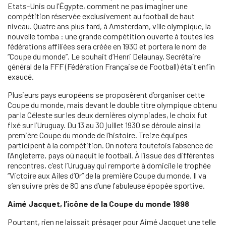
Etats-Unis ou l’Égypte, comment ne pas imaginer une
compétition réservée exclusivement au football de haut
niveau. Quatre ans plus tard, à Amsterdam, ville olympique, la
nouvelle tomba : une grande compétition ouverte à toutes les
fédérations affiliées sera créée en 1930 et portera le nom de
“Coupe du monde”. Le souhait d’Henri Delaunay, Secrétaire
général de la FFF (Fédération Française de Football) était enfin
exaucé.
Plusieurs pays européens se proposèrent d’organiser cette
Coupe du monde, mais devant le double titre olympique obtenu
par la Céleste sur les deux dernières olympiades, le choix fut
fixé sur l’Uruguay. Du 13 au 30 juillet 1930 se déroule ainsi la
première Coupe du monde de l’histoire. Treize équipes
participent à la compétition. On notera toutefois l’absence de
l’Angleterre, pays où naquit le football. À l’issue des différentes
rencontres, c’est l’Uruguay qui remporte à domicile le trophée
“Victoire aux Ailes d’Or” de la première Coupe du monde. Il va
s’en suivre près de 80 ans d’une fabuleuse épopée sportive.
Aimé Jacquet, l’icône de la Coupe du monde 1998
Pourtant, rien ne laissait présager pour Aimé Jacquet une telle