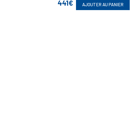
441€
AJOUTER AU PANIER
Suivez-Nous
Toute commande est sujette à notre acceptation et livrable dans la
limite des stocks disponibles.
(1) Avec le code Privilège
LIV149
vous bénéficiez de la livraison à 5
Euros dès 149 Euros d’achat, pour toute commande passée sur le site