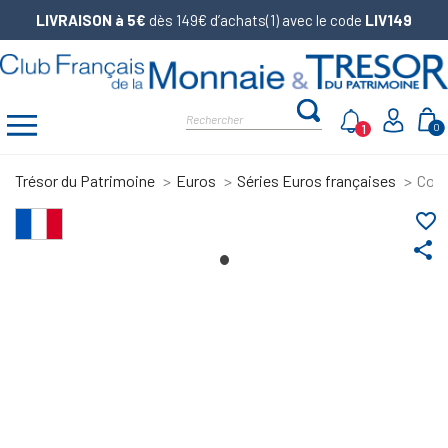
LIVRAISON à 5€
dès 149€ d’achats(1) avec le code
LIV149
1
0
Trésor du Patrimoine
Euros
Séries Euros françaises
Coff
favorite_border
share