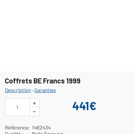
Coffrets BE Francs 1999
Description
Garanties
-
+
441€
1
−
Référence
1462434
Qualité
Belle Épreuve