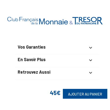
Vos Garanties

En Savoir Plus

Retrouvez Aussi

45€
AJOUTER AU PANIER
Suivez-Nous