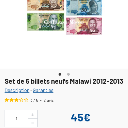
Set de 6 billets neufs Malawi 2012-2013
Description
Garanties
-
3
/
5
-
2
avis
+
45€
1
−