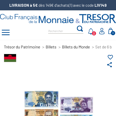
LIVRAISON à 5€
dès 149€ d’achats(1) avec le code
LIV149
0
0
Trésor du Patrimoine
Billets
Billets du Monde
Set de 6 bil
favorite_border
share