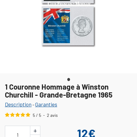
1 Couronne Hommage à Winston
Churchill - Grande-Bretagne 1965
Description
Garanties
-
5
/
5
-
2
avis
+
12€
1