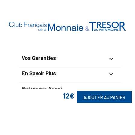
Vos Garanties

En Savoir Plus

Retrouvez Aussi

12€
AJOUTER AU PANIER
Suivez-Nous